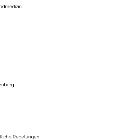
endmedizin
emberg
tliche Regelungen