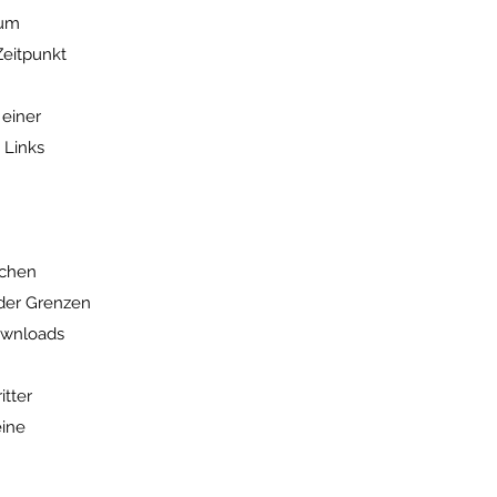
zum
Zeitpunkt
 einer
 Links
schen
 der Grenzen
Downloads
itter
eine